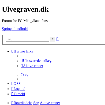
Ulvegraven.dk
Forum for FC Midtjylland fans
Spring til indhold
Avanceret
Søg
søgning
Hurtige links
Ubesvarede indlæg
Aktive emner
Søg
OSS
Log ind
Tilmeld
Boardindeks
Søg
Aktive emner