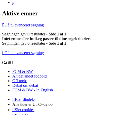
Søg
Aktive emner
Gå til avanceret søgning
Søgningen gav 0 resultater • Side
1
af
1
Intet emne eller indlæg passer til dine søgekriterier.
Søgningen gav 0 resultater • Side
1
af
1
Gå til avanceret søgning
Gå til
FCM & BW
Alt det andet fodbold
Off topic
Debat om debat
FCM & BW - In English
Boardindeks
Alle tider er
UTC+02:00
Slet cookies