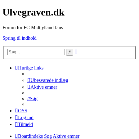
Ulvegraven.dk
Forum for FC Midtjylland fans
Spring til indhold
Avanceret
Søg
søgning
Hurtige links
Ubesvarede indlæg
Aktive emner
Søg
OSS
Log ind
Tilmeld
Boardindeks
Søg
Aktive emner