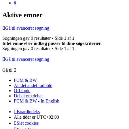
Søg
Aktive emner
Gå til avanceret søgning
Søgningen gav 0 resultater • Side
1
af
1
Intet emne eller indlæg passer til dine søgekriterier.
Søgningen gav 0 resultater • Side
1
af
1
Gå til avanceret søgning
Gå til
FCM & BW
Alt det andet fodbold
Off topic
Debat om debat
FCM & BW - In English
Boardindeks
Alle tider er
UTC+02:00
Slet cookies