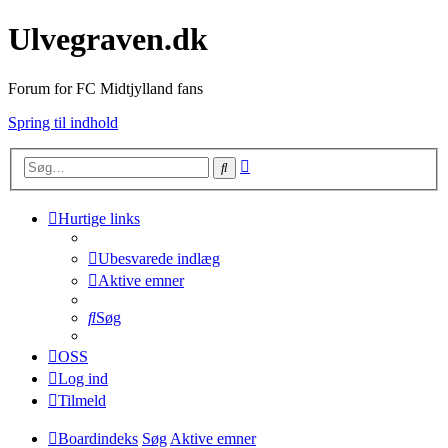
Ulvegraven.dk
Forum for FC Midtjylland fans
Spring til indhold
Avanceret
Søg
søgning
Hurtige links
Ubesvarede indlæg
Aktive emner
Søg
OSS
Log ind
Tilmeld
Boardindeks
Søg
Aktive emner