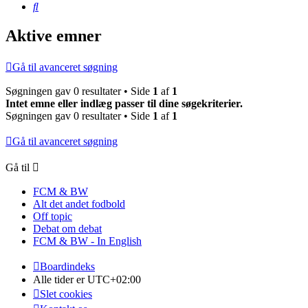
Søg
Aktive emner
Gå til avanceret søgning
Søgningen gav 0 resultater • Side
1
af
1
Intet emne eller indlæg passer til dine søgekriterier.
Søgningen gav 0 resultater • Side
1
af
1
Gå til avanceret søgning
Gå til
FCM & BW
Alt det andet fodbold
Off topic
Debat om debat
FCM & BW - In English
Boardindeks
Alle tider er
UTC+02:00
Slet cookies