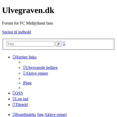
Ulvegraven.dk
Forum for FC Midtjylland fans
Spring til indhold
Avanceret
Søg
søgning
Hurtige links
Ubesvarede indlæg
Aktive emner
Søg
OSS
Log ind
Tilmeld
Boardindeks
Søg
Aktive emner