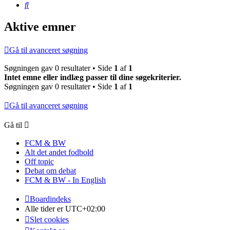
Søg
Aktive emner
Gå til avanceret søgning
Søgningen gav 0 resultater • Side
1
af
1
Intet emne eller indlæg passer til dine søgekriterier.
Søgningen gav 0 resultater • Side
1
af
1
Gå til avanceret søgning
Gå til
FCM & BW
Alt det andet fodbold
Off topic
Debat om debat
FCM & BW - In English
Boardindeks
Alle tider er
UTC+02:00
Slet cookies