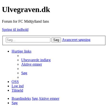
Ulvegraven.dk
Forum for FC Midtjylland fans
Spring til indhold
Avanceret søgning
Søg
Hurtige links
Ubesvarede indlæg
Aktive emner
Søg
OSS
Log ind
Tilmeld
Boardindeks
Søg
Aktive emner
Søg