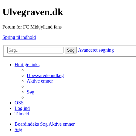
Ulvegraven.dk
Forum for FC Midtjylland fans
Spring til indhold
Avanceret søgning
Søg
Hurtige links
Ubesvarede indlæg
Aktive emner
Søg
OSS
Log ind
Tilmeld
Boardindeks
Søg
Aktive emner
Søg