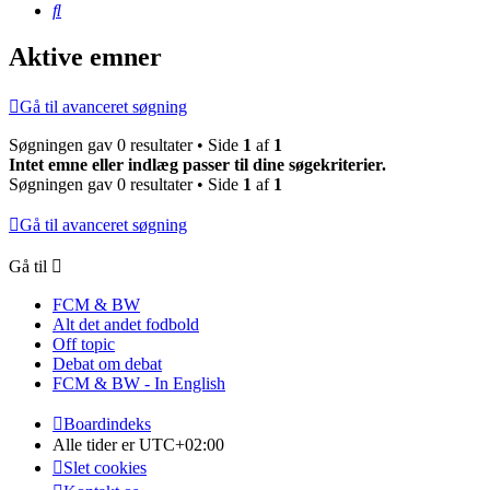
Søg
Aktive emner
Gå til avanceret søgning
Søgningen gav 0 resultater • Side
1
af
1
Intet emne eller indlæg passer til dine søgekriterier.
Søgningen gav 0 resultater • Side
1
af
1
Gå til avanceret søgning
Gå til
FCM & BW
Alt det andet fodbold
Off topic
Debat om debat
FCM & BW - In English
Boardindeks
Alle tider er
UTC+02:00
Slet cookies