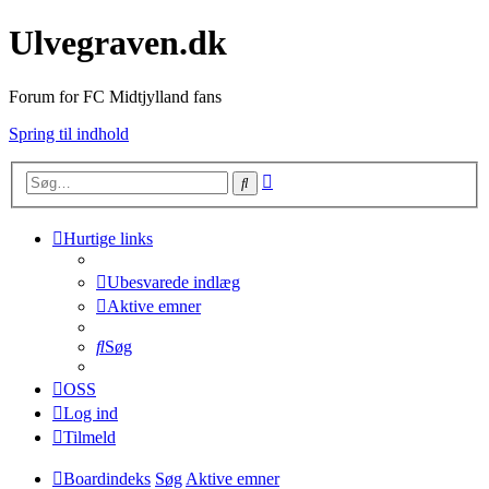
Ulvegraven.dk
Forum for FC Midtjylland fans
Spring til indhold
Avanceret
Søg
søgning
Hurtige links
Ubesvarede indlæg
Aktive emner
Søg
OSS
Log ind
Tilmeld
Boardindeks
Søg
Aktive emner