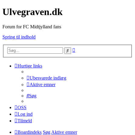
Ulvegraven.dk
Forum for FC Midtjylland fans
Spring til indhold
Avanceret
Søg
søgning
Hurtige links
Ubesvarede indlæg
Aktive emner
Søg
OSS
Log ind
Tilmeld
Boardindeks
Søg
Aktive emner