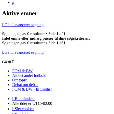
Søg
Aktive emner
Gå til avanceret søgning
Søgningen gav 0 resultater • Side
1
af
1
Intet emne eller indlæg passer til dine søgekriterier.
Søgningen gav 0 resultater • Side
1
af
1
Gå til avanceret søgning
Gå til
FCM & BW
Alt det andet fodbold
Off topic
Debat om debat
FCM & BW - In English
Boardindeks
Alle tider er
UTC+02:00
Slet cookies