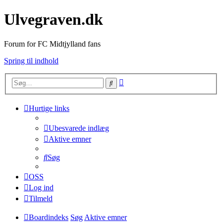
Ulvegraven.dk
Forum for FC Midtjylland fans
Spring til indhold
Avanceret
Søg
søgning
Hurtige links
Ubesvarede indlæg
Aktive emner
Søg
OSS
Log ind
Tilmeld
Boardindeks
Søg
Aktive emner