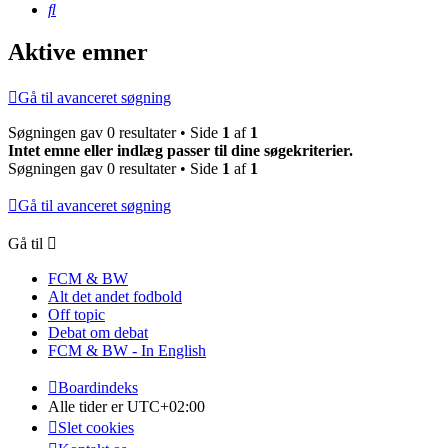
Søg
Aktive emner
Gå til avanceret søgning
Søgningen gav 0 resultater • Side
1
af
1
Intet emne eller indlæg passer til dine søgekriterier.
Søgningen gav 0 resultater • Side
1
af
1
Gå til avanceret søgning
Gå til
FCM & BW
Alt det andet fodbold
Off topic
Debat om debat
FCM & BW - In English
Boardindeks
Alle tider er
UTC+02:00
Slet cookies