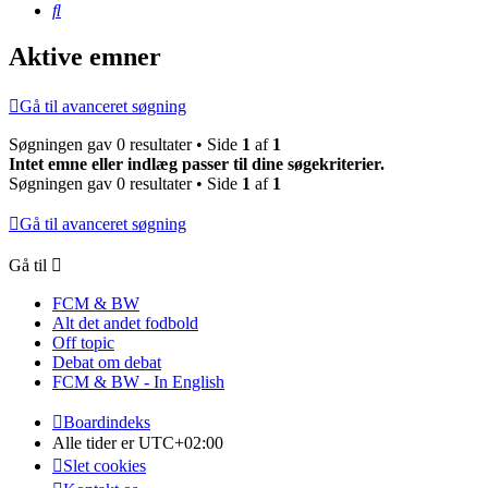
Søg
Aktive emner
Gå til avanceret søgning
Søgningen gav 0 resultater • Side
1
af
1
Intet emne eller indlæg passer til dine søgekriterier.
Søgningen gav 0 resultater • Side
1
af
1
Gå til avanceret søgning
Gå til
FCM & BW
Alt det andet fodbold
Off topic
Debat om debat
FCM & BW - In English
Boardindeks
Alle tider er
UTC+02:00
Slet cookies