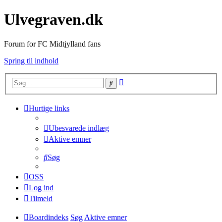
Ulvegraven.dk
Forum for FC Midtjylland fans
Spring til indhold
Avanceret
Søg
søgning
Hurtige links
Ubesvarede indlæg
Aktive emner
Søg
OSS
Log ind
Tilmeld
Boardindeks
Søg
Aktive emner