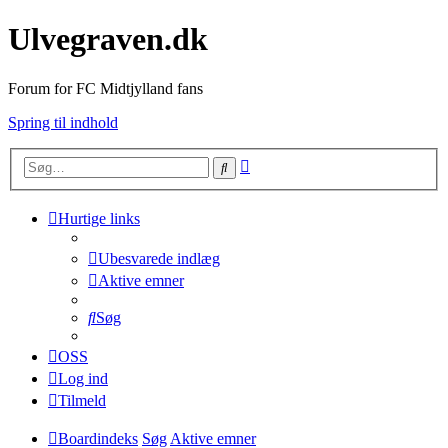
Ulvegraven.dk
Forum for FC Midtjylland fans
Spring til indhold
Avanceret
Søg
søgning
Hurtige links
Ubesvarede indlæg
Aktive emner
Søg
OSS
Log ind
Tilmeld
Boardindeks
Søg
Aktive emner