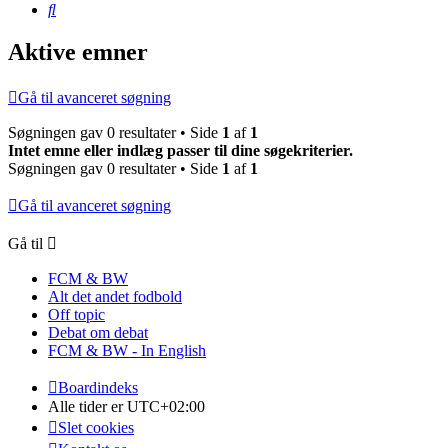
Søg
Aktive emner
Gå til avanceret søgning
Søgningen gav 0 resultater • Side
1
af
1
Intet emne eller indlæg passer til dine søgekriterier.
Søgningen gav 0 resultater • Side
1
af
1
Gå til avanceret søgning
Gå til
FCM & BW
Alt det andet fodbold
Off topic
Debat om debat
FCM & BW - In English
Boardindeks
Alle tider er
UTC+02:00
Slet cookies