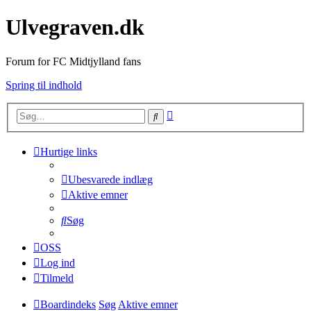
Ulvegraven.dk
Forum for FC Midtjylland fans
Spring til indhold
Avanceret
Søg
søgning
Hurtige links
Ubesvarede indlæg
Aktive emner
Søg
OSS
Log ind
Tilmeld
Boardindeks
Søg
Aktive emner