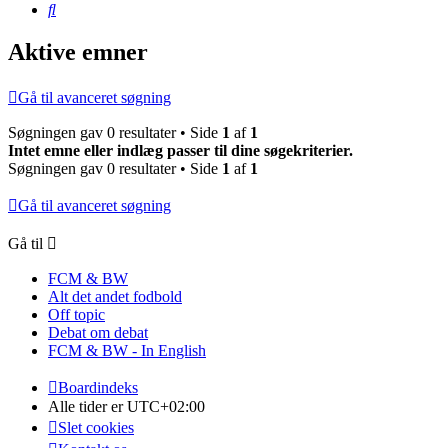
Søg
Aktive emner
Gå til avanceret søgning
Søgningen gav 0 resultater • Side
1
af
1
Intet emne eller indlæg passer til dine søgekriterier.
Søgningen gav 0 resultater • Side
1
af
1
Gå til avanceret søgning
Gå til
FCM & BW
Alt det andet fodbold
Off topic
Debat om debat
FCM & BW - In English
Boardindeks
Alle tider er
UTC+02:00
Slet cookies