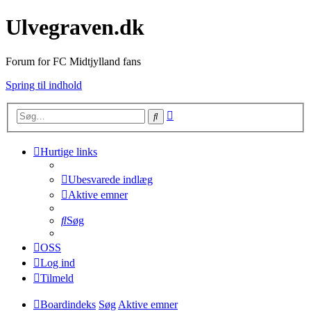
Ulvegraven.dk
Forum for FC Midtjylland fans
Spring til indhold
Avanceret
Søg
søgning
Hurtige links
Ubesvarede indlæg
Aktive emner
Søg
OSS
Log ind
Tilmeld
Boardindeks
Søg
Aktive emner