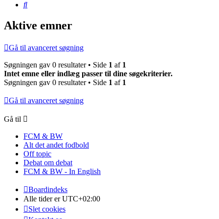
Søg
Aktive emner
Gå til avanceret søgning
Søgningen gav 0 resultater • Side
1
af
1
Intet emne eller indlæg passer til dine søgekriterier.
Søgningen gav 0 resultater • Side
1
af
1
Gå til avanceret søgning
Gå til
FCM & BW
Alt det andet fodbold
Off topic
Debat om debat
FCM & BW - In English
Boardindeks
Alle tider er
UTC+02:00
Slet cookies