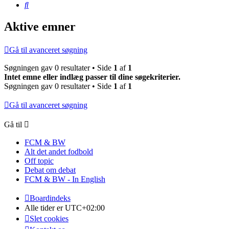
Søg
Aktive emner
Gå til avanceret søgning
Søgningen gav 0 resultater • Side
1
af
1
Intet emne eller indlæg passer til dine søgekriterier.
Søgningen gav 0 resultater • Side
1
af
1
Gå til avanceret søgning
Gå til
FCM & BW
Alt det andet fodbold
Off topic
Debat om debat
FCM & BW - In English
Boardindeks
Alle tider er
UTC+02:00
Slet cookies