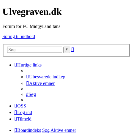
Ulvegraven.dk
Forum for FC Midtjylland fans
Spring til indhold
Avanceret
Søg
søgning
Hurtige links
Ubesvarede indlæg
Aktive emner
Søg
OSS
Log ind
Tilmeld
Boardindeks
Søg
Aktive emner