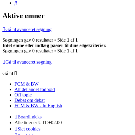
Søg
Aktive emner
Gå til avanceret søgning
Søgningen gav 0 resultater • Side
1
af
1
Intet emne eller indlæg passer til dine søgekriterier.
Søgningen gav 0 resultater • Side
1
af
1
Gå til avanceret søgning
Gå til
FCM & BW
Alt det andet fodbold
Off topic
Debat om debat
FCM & BW - In English
Boardindeks
Alle tider er
UTC+02:00
Slet cookies