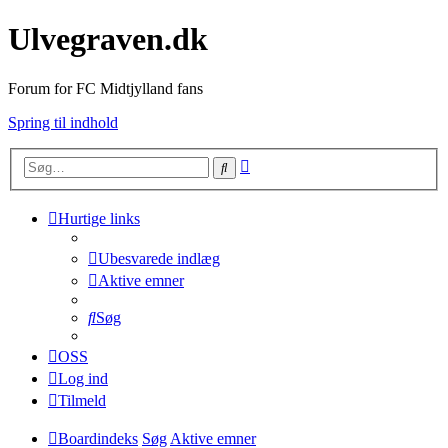
Ulvegraven.dk
Forum for FC Midtjylland fans
Spring til indhold
Avanceret
Søg
søgning
Hurtige links
Ubesvarede indlæg
Aktive emner
Søg
OSS
Log ind
Tilmeld
Boardindeks
Søg
Aktive emner