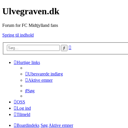
Ulvegraven.dk
Forum for FC Midtjylland fans
Spring til indhold
Avanceret
Søg
søgning
Hurtige links
Ubesvarede indlæg
Aktive emner
Søg
OSS
Log ind
Tilmeld
Boardindeks
Søg
Aktive emner