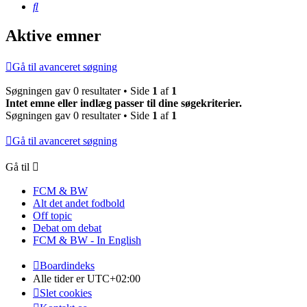
Søg
Aktive emner
Gå til avanceret søgning
Søgningen gav 0 resultater • Side
1
af
1
Intet emne eller indlæg passer til dine søgekriterier.
Søgningen gav 0 resultater • Side
1
af
1
Gå til avanceret søgning
Gå til
FCM & BW
Alt det andet fodbold
Off topic
Debat om debat
FCM & BW - In English
Boardindeks
Alle tider er
UTC+02:00
Slet cookies