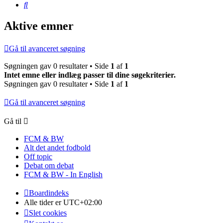
Søg
Aktive emner
Gå til avanceret søgning
Søgningen gav 0 resultater • Side
1
af
1
Intet emne eller indlæg passer til dine søgekriterier.
Søgningen gav 0 resultater • Side
1
af
1
Gå til avanceret søgning
Gå til
FCM & BW
Alt det andet fodbold
Off topic
Debat om debat
FCM & BW - In English
Boardindeks
Alle tider er
UTC+02:00
Slet cookies