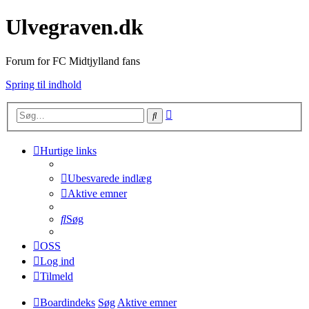
Ulvegraven.dk
Forum for FC Midtjylland fans
Spring til indhold
Avanceret
Søg
søgning
Hurtige links
Ubesvarede indlæg
Aktive emner
Søg
OSS
Log ind
Tilmeld
Boardindeks
Søg
Aktive emner