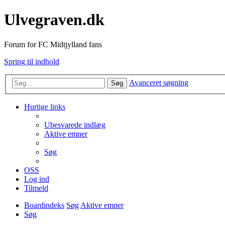
Ulvegraven.dk
Forum for FC Midtjylland fans
Spring til indhold
Avanceret søgning
Søg
Hurtige links
Ubesvarede indlæg
Aktive emner
Søg
OSS
Log ind
Tilmeld
Boardindeks
Søg
Aktive emner
Søg