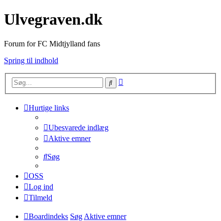
Ulvegraven.dk
Forum for FC Midtjylland fans
Spring til indhold
Avanceret
Søg
søgning
Hurtige links
Ubesvarede indlæg
Aktive emner
Søg
OSS
Log ind
Tilmeld
Boardindeks
Søg
Aktive emner