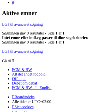
Søg
Aktive emner
Gå til avanceret søgning
Søgningen gav 0 resultater • Side
1
af
1
Intet emne eller indlæg passer til dine søgekriterier.
Søgningen gav 0 resultater • Side
1
af
1
Gå til avanceret søgning
Gå til
FCM & BW
Alt det andet fodbold
Off topic
Debat om debat
FCM & BW - In English
Boardindeks
Alle tider er
UTC+02:00
Slet cookies