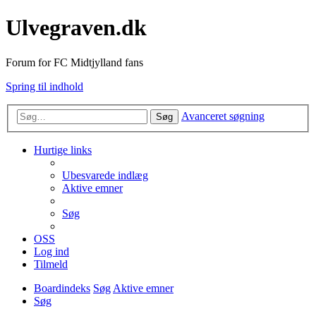
Ulvegraven.dk
Forum for FC Midtjylland fans
Spring til indhold
Avanceret søgning
Søg
Hurtige links
Ubesvarede indlæg
Aktive emner
Søg
OSS
Log ind
Tilmeld
Boardindeks
Søg
Aktive emner
Søg