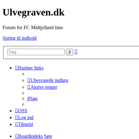
Ulvegraven.dk
Forum for FC Midtjylland fans
Spring til indhold
Avanceret
Søg
søgning
Hurtige links
Ubesvarede indlæg
Aktive emner
Søg
OSS
Log ind
Tilmeld
Boardindeks
Søg