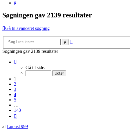
Søg
Søgningen gav 2139 resultater
Gå til avanceret søgning
Avanceret
Søg
søgning
Søgningen gav 2139 resultater
Side
1
Gå til side:
af
143
1
2
3
4
5
…
143
Næste
af
Lupus1999