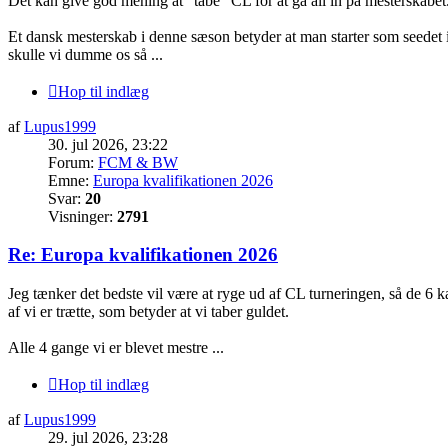
Det kan give god mening at “tabe” CL for at gå all in på mesterskabet
Et dansk mesterskab i denne sæson betyder at man starter som seedet 
skulle vi dumme os så ...
Hop til indlæg
af
Lupus1999
30. jul 2026, 23:22
Forum:
FCM & BW
Emne:
Europa kvalifikationen 2026
Svar:
20
Visninger:
2791
Re: Europa kvalifikationen 2026
Jeg tænker det bedste vil være at ryge ud af CL turneringen, så de 6 ka
af vi er trætte, som betyder at vi taber guldet.
Alle 4 gange vi er blevet mestre ...
Hop til indlæg
af
Lupus1999
29. jul 2026, 23:28