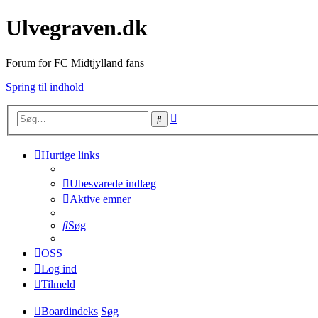
Ulvegraven.dk
Forum for FC Midtjylland fans
Spring til indhold
Avanceret
Søg
søgning
Hurtige links
Ubesvarede indlæg
Aktive emner
Søg
OSS
Log ind
Tilmeld
Boardindeks
Søg