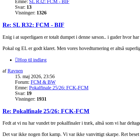
Emne:
SL R32: FCM - BIF
Svar:
13
Visninger:
1326
Re: SL R32: FCM - BIF
Enig i at superligaen er totalt dumpet i denne sæson.. i guder hvor h
Pokal og EL er godt klaret. Men vores hovedturnering er altså superli
Hop til indlæg
af
Ravnen
15. maj 2026, 23:56
Forum:
FCM & BW
Emne:
Pokalfinale 25/26: FCK-FCM
Svar:
19
Visninger:
1931
Re: Pokalfinale 25/26: FCK-FCM
Fedt at vi nu har vundet tre pokalfinaler i træk, altså som vi har deltag
Det var ikke nogen flot kamp. Vi var ikke vanvittigt skarpe. Ret beset