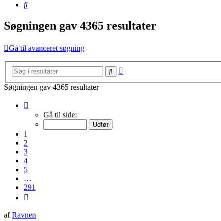
Søg
Søgningen gav 4365 resultater
Gå til avanceret søgning
Avanceret
Søg
søgning
Søgningen gav 4365 resultater
Side
1
Gå til side:
af
291
1
2
3
4
5
…
291
Næste
af
Ravnen