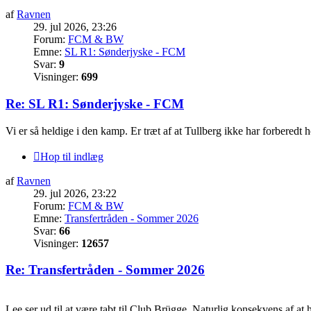
af
Ravnen
29. jul 2026, 23:26
Forum:
FCM & BW
Emne:
SL R1: Sønderjyske - FCM
Svar:
9
Visninger:
699
Re: SL R1: Sønderjyske - FCM
Vi er så heldige i den kamp. Er træt af at Tullberg ikke har forberedt 
Hop til indlæg
af
Ravnen
29. jul 2026, 23:22
Forum:
FCM & BW
Emne:
Transfertråden - Sommer 2026
Svar:
66
Visninger:
12657
Re: Transfertråden - Sommer 2026
Lee ser ud til at være tabt til Club Brügge. Naturlig konsekvens af a