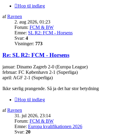
Hop til indlæg
af
Ravnen
2. aug 2026, 01:23
Forum:
FCM & BW
Emne:
SL R2: FCM - Horsens
Svar:
4
Visninger:
773
Re: SL R2: FCM - Horsens
januar: Dinamo Zagreb 2-0 (Europa League)
februar: FC København 2-1 (Superliga)
april: AGF 2-1 (Superliga)
Ikke særlig prangende. Så ja det har stor betydning
Hop til indlæg
af
Ravnen
31. jul 2026, 23:14
Forum:
FCM & BW
Emne:
Europa kvalifikationen 2026
Svar:
20