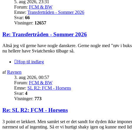
5. aug 2026, 23:31
Forum:
FCM & BW
Emne:
Transfertråden - Sommer 2026
Svar:
66
Visninger:
12657
Re: Transfertråden - Sommer 2026
Altså jeg vil gerne have nogle danskere. Gerne nogle med "røv i bukse
nu hellere have Sviatchenko tilbage så.
Hop til indlæg
af
Ravnen
3. aug 2026, 00:57
Forum:
FCM & BW
Emne:
SL R2: FCM - Horsens
Svar:
4
Visninger:
773
Re: SL R2: FCM - Horsens
3 point er lækkert. Men samlet set er det sandt for dyden ikke impone
nærmest ud af ingenting. Så er vi hurtigt shaky igen og kunne med lid