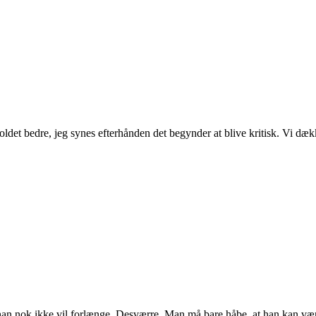
holdet bedre, jeg synes efterhånden det begynder at blive kritisk. Vi dæk
t han nok ikke vil forlænge. Desværre. Man må bare håbe, at han kan vær