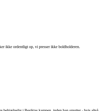
ker ikke ordentligt op, vi presser ikke boldholderen.
e behjælpelig i Besiktas kampen, inden han smutter - hvis altså