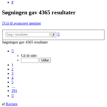
Søg
Søgningen gav 4365 resultater
Gå til avanceret søgning
Avanceret
Søg
søgning
Søgningen gav 4365 resultater
Side
1
Gå til side:
af
291
1
2
3
4
5
…
291
Næste
af
Ravnen