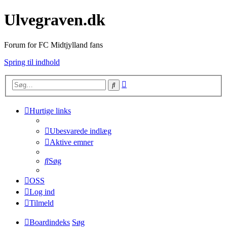
Ulvegraven.dk
Forum for FC Midtjylland fans
Spring til indhold
Avanceret
Søg
søgning
Hurtige links
Ubesvarede indlæg
Aktive emner
Søg
OSS
Log ind
Tilmeld
Boardindeks
Søg