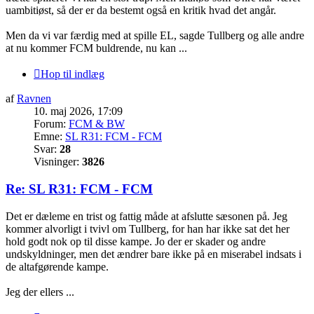
uambitiøst, så der er da bestemt også en kritik hvad det angår.
Men da vi var færdig med at spille EL, sagde Tullberg og alle andre
at nu kommer FCM buldrende, nu kan ...
Hop til indlæg
af
Ravnen
10. maj 2026, 17:09
Forum:
FCM & BW
Emne:
SL R31: FCM - FCM
Svar:
28
Visninger:
3826
Re: SL R31: FCM - FCM
Det er dæleme en trist og fattig måde at afslutte sæsonen på. Jeg
kommer alvorligt i tvivl om Tullberg, for han har ikke sat det her
hold godt nok op til disse kampe. Jo der er skader og andre
undskyldninger, men det ændrer bare ikke på en miserabel indsats i
de altafgørende kampe.
Jeg der ellers ...