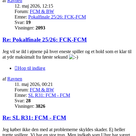
af
Ravnen
12. maj 2026, 12:15
Forum:
FCM & BW
Emne:
Pokalfinale 25/26: FCK-FCM
Svar:
19
Visninger:
2093
Re: Pokalfinale 25/26: FCK-FCM
Jeg vil se ild i øjnene på hver eneste spiller og et hold som er klar til
at yde maksimalt fra første sekund
Hop til indlæg
af
Ravnen
11. maj 2026, 00:21
Forum:
FCM & BW
Emne:
SL R31: FCM - FCM
Svar:
28
Visninger:
3826
Re: SL R31: FCM - FCM
Jeg køber ikke den med at problemerne skyldes skader. Ej heller
trætte spillere. Vi har en stor trup. Men indkøb som Uhre har været