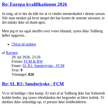
Re: Europa kvalifikationen 2026
Ja enig, så er der da håb for at vi vinder mesterskabet i denne sæson.
Når man tænker på hvor meget det har kostet de seneste sæsoner, er
det måske ikke så dumt igen.
Men jeg er nu også skuffet over vores tilstand, synes ikke Tullberg
løfter opgaven..
Hop til indlæg
af
Ravnen
29. jul 2026, 23:26
Forum:
FCM & BW
Emne:
SL R1: Sønderjyske - FCM
Svar:
9
Visninger:
826
Re: SL R1: Sønderjyske - FCM
Vi er så heldige i den kamp. Er træt af at Tullberg ikke har forberedt
holdet bedre, jeg synes efterhånden det begynder at blive kritisk. Vi
dækker ikke ordentligt op, vi presser ikke boldholderen.