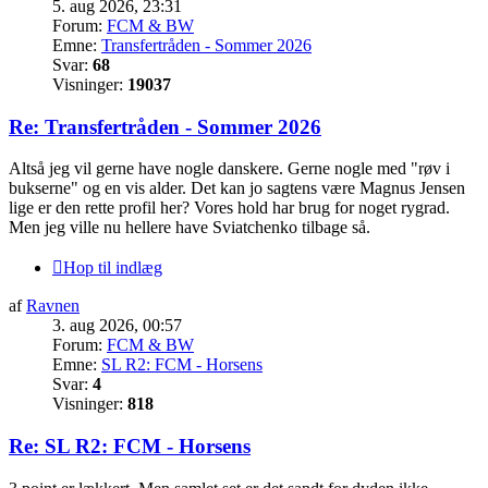
5. aug 2026, 23:31
Forum:
FCM & BW
Emne:
Transfertråden - Sommer 2026
Svar:
68
Visninger:
19037
Re: Transfertråden - Sommer 2026
Altså jeg vil gerne have nogle danskere. Gerne nogle med "røv i
bukserne" og en vis alder. Det kan jo sagtens være Magnus Jensen
lige er den rette profil her? Vores hold har brug for noget rygrad.
Men jeg ville nu hellere have Sviatchenko tilbage så.
Hop til indlæg
af
Ravnen
3. aug 2026, 00:57
Forum:
FCM & BW
Emne:
SL R2: FCM - Horsens
Svar:
4
Visninger:
818
Re: SL R2: FCM - Horsens