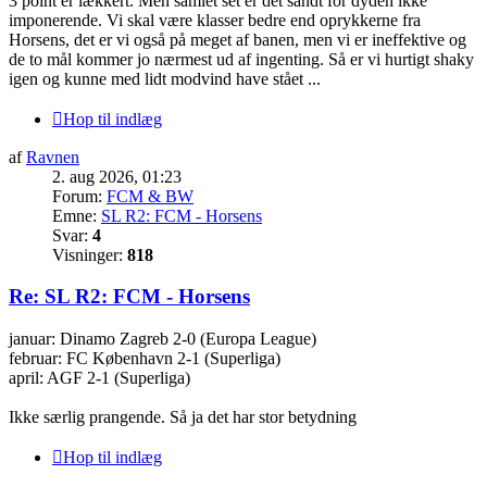
3 point er lækkert. Men samlet set er det sandt for dyden ikke
imponerende. Vi skal være klasser bedre end oprykkerne fra
Horsens, det er vi også på meget af banen, men vi er ineffektive og
de to mål kommer jo nærmest ud af ingenting. Så er vi hurtigt shaky
igen og kunne med lidt modvind have stået ...
Hop til indlæg
af
Ravnen
2. aug 2026, 01:23
Forum:
FCM & BW
Emne:
SL R2: FCM - Horsens
Svar:
4
Visninger:
818
Re: SL R2: FCM - Horsens
januar: Dinamo Zagreb 2-0 (Europa League)
februar: FC København 2-1 (Superliga)
april: AGF 2-1 (Superliga)
Ikke særlig prangende. Så ja det har stor betydning
Hop til indlæg