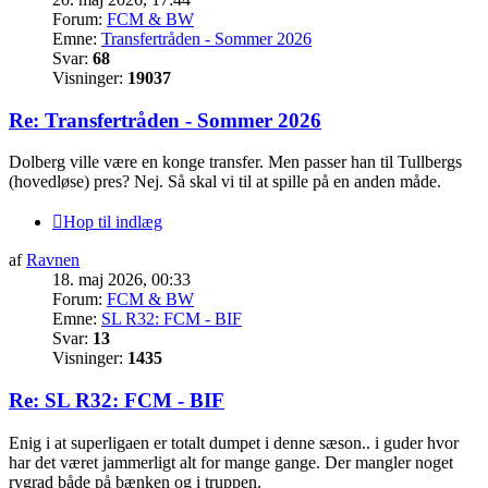
Forum:
FCM & BW
Emne:
Transfertråden - Sommer 2026
Svar:
68
Visninger:
19037
Re: Transfertråden - Sommer 2026
Dolberg ville være en konge transfer. Men passer han til Tullbergs
(hovedløse) pres? Nej. Så skal vi til at spille på en anden måde.
Hop til indlæg
af
Ravnen
18. maj 2026, 00:33
Forum:
FCM & BW
Emne:
SL R32: FCM - BIF
Svar:
13
Visninger:
1435
Re: SL R32: FCM - BIF
Enig i at superligaen er totalt dumpet i denne sæson.. i guder hvor
har det været jammerligt alt for mange gange. Der mangler noget
rygrad både på bænken og i truppen.