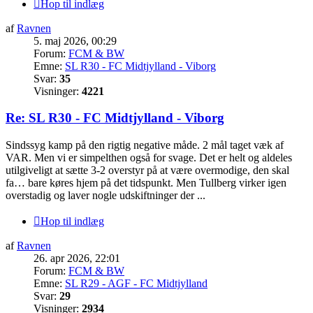
Hop til indlæg
af
Ravnen
5. maj 2026, 00:29
Forum:
FCM & BW
Emne:
SL R30 - FC Midtjylland - Viborg
Svar:
35
Visninger:
4221
Re: SL R30 - FC Midtjylland - Viborg
Sindssyg kamp på den rigtig negative måde. 2 mål taget væk af
VAR. Men vi er simpelthen også for svage. Det er helt og aldeles
utilgiveligt at sætte 3-2 overstyr på at være overmodige, den skal
fa… bare køres hjem på det tidspunkt. Men Tullberg virker igen
overstadig og laver nogle udskiftninger der ...
Hop til indlæg
af
Ravnen
26. apr 2026, 22:01
Forum:
FCM & BW
Emne:
SL R29 - AGF - FC Midtjylland
Svar:
29
Visninger:
2934