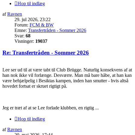
Hop til indlæg
af
Ravnen
29. jul 2026, 23:22
Forum:
FCM & BW
Emne:
Transfertråden - Sommer 2026
Svar:
68
Visninger:
19037
Re: Transfertråden - Sommer 2026
Lee ser ud til at være tabt til Club Brügge. Naturlig konsekvens af at
han nok ikke vil forlænge. Desværre. Man må bare håbe, at han kan
være behjælpelig i Besiktas kampen, inden han smutter - hvis altså
hovedet fortsat er skruet rigtigt på.
Jeg er træt af at se Lee forlade klubben, en rigtig ...
Hop til indlæg
af
Ravnen
20. maj 2026, 17:44