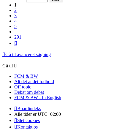
291
1
2
3
4
5
…
291
Næste
Gå til avanceret søgning
Gå til
FCM & BW
Alt det andet fodbold
Off topic
Debat om debat
FCM & BW - In English
Boardindeks
Alle tider er
UTC+02:00
Slet cookies
Kontakt os