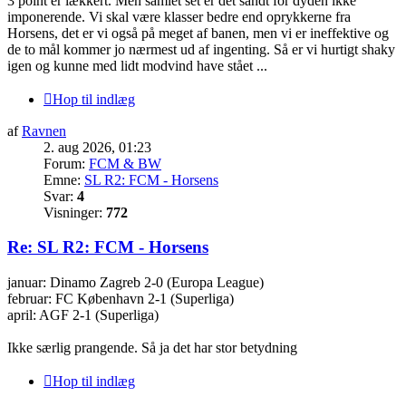
3 point er lækkert. Men samlet set er det sandt for dyden ikke
imponerende. Vi skal være klasser bedre end oprykkerne fra
Horsens, det er vi også på meget af banen, men vi er ineffektive og
de to mål kommer jo nærmest ud af ingenting. Så er vi hurtigt shaky
igen og kunne med lidt modvind have stået ...
Hop til indlæg
af
Ravnen
2. aug 2026, 01:23
Forum:
FCM & BW
Emne:
SL R2: FCM - Horsens
Svar:
4
Visninger:
772
Re: SL R2: FCM - Horsens
januar: Dinamo Zagreb 2-0 (Europa League)
februar: FC København 2-1 (Superliga)
april: AGF 2-1 (Superliga)
Ikke særlig prangende. Så ja det har stor betydning
Hop til indlæg