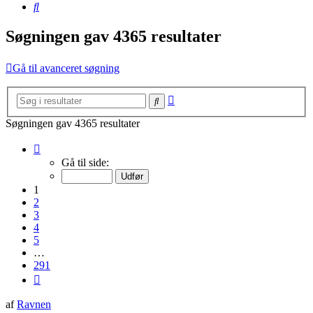
Søg
Søgningen gav 4365 resultater
Gå til avanceret søgning
Avanceret
Søg
søgning
Søgningen gav 4365 resultater
Side
1
Gå til side:
af
291
1
2
3
4
5
…
291
Næste
af
Ravnen