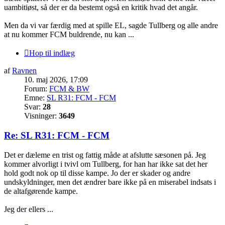
uambitiøst, så der er da bestemt også en kritik hvad det angår.
Men da vi var færdig med at spille EL, sagde Tullberg og alle andre
at nu kommer FCM buldrende, nu kan ...
Hop til indlæg
af
Ravnen
10. maj 2026, 17:09
Forum:
FCM & BW
Emne:
SL R31: FCM - FCM
Svar:
28
Visninger:
3649
Re: SL R31: FCM - FCM
Det er dæleme en trist og fattig måde at afslutte sæsonen på. Jeg
kommer alvorligt i tvivl om Tullberg, for han har ikke sat det her
hold godt nok op til disse kampe. Jo der er skader og andre
undskyldninger, men det ændrer bare ikke på en miserabel indsats i
de altafgørende kampe.
Jeg der ellers ...