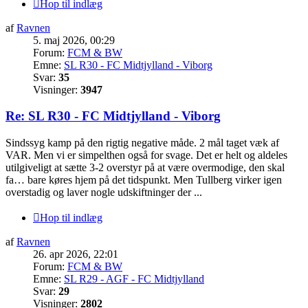
Hop til indlæg
af
Ravnen
5. maj 2026, 00:29
Forum:
FCM & BW
Emne:
SL R30 - FC Midtjylland - Viborg
Svar:
35
Visninger:
3947
Re: SL R30 - FC Midtjylland - Viborg
Sindssyg kamp på den rigtig negative måde. 2 mål taget væk af
VAR. Men vi er simpelthen også for svage. Det er helt og aldeles
utilgiveligt at sætte 3-2 overstyr på at være overmodige, den skal
fa… bare køres hjem på det tidspunkt. Men Tullberg virker igen
overstadig og laver nogle udskiftninger der ...
Hop til indlæg
af
Ravnen
26. apr 2026, 22:01
Forum:
FCM & BW
Emne:
SL R29 - AGF - FC Midtjylland
Svar:
29
Visninger:
2802