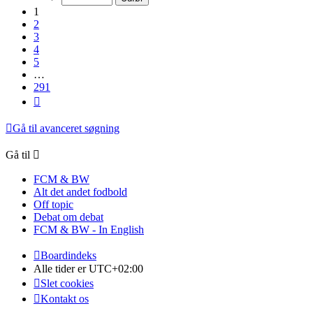
291
1
2
3
4
5
…
291
Næste
Gå til avanceret søgning
Gå til
FCM & BW
Alt det andet fodbold
Off topic
Debat om debat
FCM & BW - In English
Boardindeks
Alle tider er
UTC+02:00
Slet cookies
Kontakt os