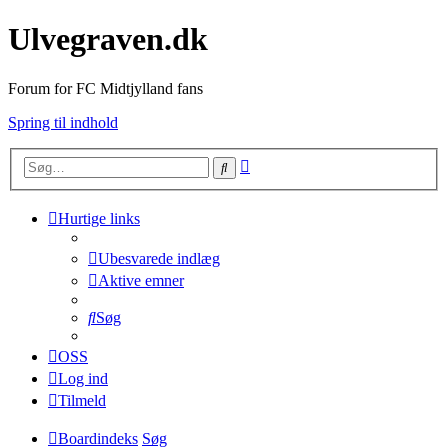
Ulvegraven.dk
Forum for FC Midtjylland fans
Spring til indhold
Avanceret
Søg
søgning
Hurtige links
Ubesvarede indlæg
Aktive emner
Søg
OSS
Log ind
Tilmeld
Boardindeks
Søg