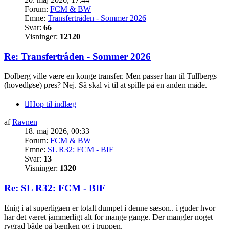
Forum:
FCM & BW
Emne:
Transfertråden - Sommer 2026
Svar:
66
Visninger:
12120
Re: Transfertråden - Sommer 2026
Dolberg ville være en konge transfer. Men passer han til Tullbergs
(hovedløse) pres? Nej. Så skal vi til at spille på en anden måde.
Hop til indlæg
af
Ravnen
18. maj 2026, 00:33
Forum:
FCM & BW
Emne:
SL R32: FCM - BIF
Svar:
13
Visninger:
1320
Re: SL R32: FCM - BIF
Enig i at superligaen er totalt dumpet i denne sæson.. i guder hvor
har det været jammerligt alt for mange gange. Der mangler noget
rygrad både på bænken og i truppen.