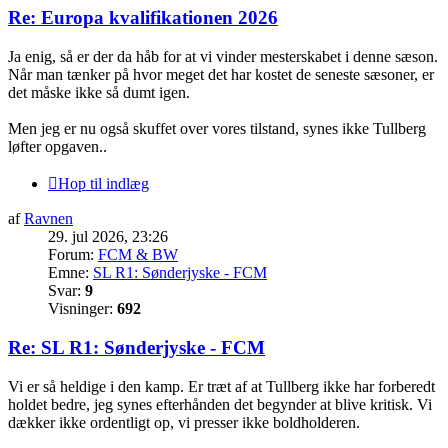
Re: Europa kvalifikationen 2026
Ja enig, så er der da håb for at vi vinder mesterskabet i denne sæson.
Når man tænker på hvor meget det har kostet de seneste sæsoner, er
det måske ikke så dumt igen.
Men jeg er nu også skuffet over vores tilstand, synes ikke Tullberg
løfter opgaven..
Hop til indlæg
af
Ravnen
29. jul 2026, 23:26
Forum:
FCM & BW
Emne:
SL R1: Sønderjyske - FCM
Svar:
9
Visninger:
692
Re: SL R1: Sønderjyske - FCM
Vi er så heldige i den kamp. Er træt af at Tullberg ikke har forberedt
holdet bedre, jeg synes efterhånden det begynder at blive kritisk. Vi
dækker ikke ordentligt op, vi presser ikke boldholderen.