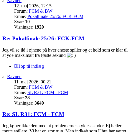
af
Ravnen
12. maj 2026, 12:15
Forum:
FCM & BW
Emne:
Pokalfinale 25/26: FCK-FCM
Svar:
19
Visninger:
1920
Re: Pokalfinale 25/26: FCK-FCM
Jeg vil se ild i øjnene på hver eneste spiller og et hold som er klar til
at yde maksimalt fra første sekund
Hop til indlæg
af
Ravnen
11. maj 2026, 00:21
Forum:
FCM & BW
Emne:
SL R31: FCM - FCM
Svar:
28
Visninger:
3649
Re: SL R31: FCM - FCM
Jeg køber ikke den med at problemerne skyldes skader. Ej heller
trætte spillere. Vi har en stor trup. Men indkøb som Uhre har været