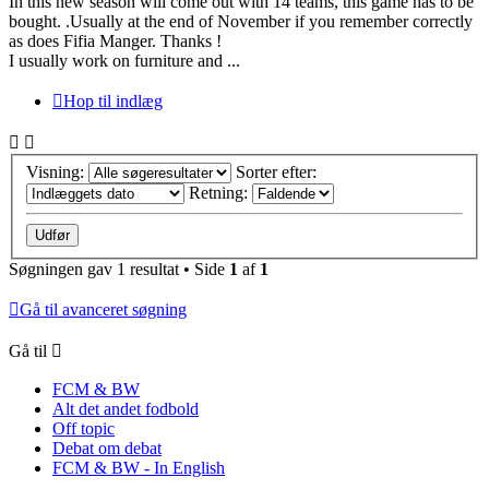
In this new season will come out with 14 teams, this game has to be
bought. .Usually at the end of November if you remember correctly
as does Fifia Manger. Thanks !
I usually work on furniture and ...
Hop til indlæg
Visning:
Sorter efter:
Retning:
Søgningen gav 1 resultat • Side
1
af
1
Gå til avanceret søgning
Gå til
FCM & BW
Alt det andet fodbold
Off topic
Debat om debat
FCM & BW - In English