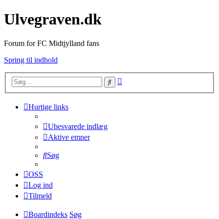
Ulvegraven.dk
Forum for FC Midtjylland fans
Spring til indhold
Avanceret
Søg
søgning
Hurtige links
Ubesvarede indlæg
Aktive emner
Søg
OSS
Log ind
Tilmeld
Boardindeks
Søg