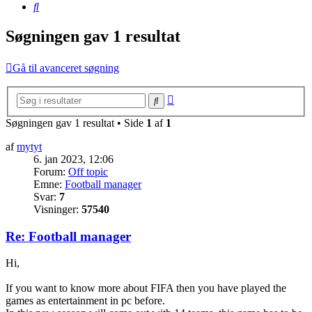
Søg
Søgningen gav 1 resultat
Gå til avanceret søgning
Avanceret
Søg
søgning
Søgningen gav 1 resultat • Side
1
af
1
af
mytyt
6. jan 2023, 12:06
Forum:
Off topic
Emne:
Football manager
Svar:
7
Visninger:
57540
Re: Football manager
Hi,
If you want to know more about FIFA then you have played the
games as entertainment in pc before.