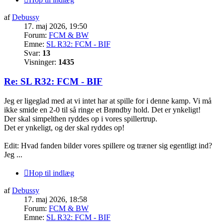
af
Debussy
17. maj 2026, 19:50
Forum:
FCM & BW
Emne:
SL R32: FCM - BIF
Svar:
13
Visninger:
1435
Re: SL R32: FCM - BIF
Jeg er ligeglad med at vi intet har at spille for i denne kamp. Vi må
ikke smide en 2-0 til så ringe et Brøndby hold. Det er ynkeligt!
Der skal simpelthen ryddes op i vores spillertrup.
Det er ynkeligt, og der skal ryddes op!
Edit: Hvad fanden bilder vores spillere og træner sig egentligt ind?
Jeg ...
Hop til indlæg
af
Debussy
17. maj 2026, 18:58
Forum:
FCM & BW
Emne:
SL R32: FCM - BIF