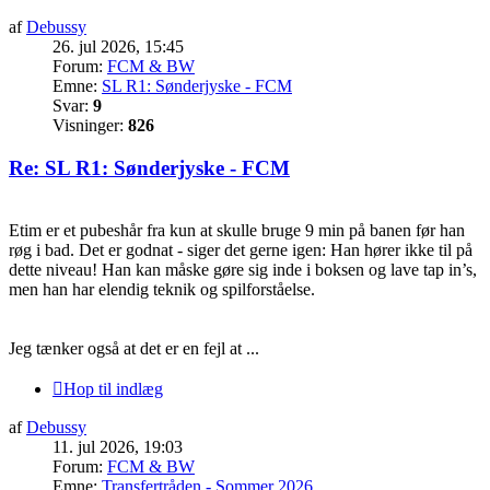
af
Debussy
26. jul 2026, 15:45
Forum:
FCM & BW
Emne:
SL R1: Sønderjyske - FCM
Svar:
9
Visninger:
826
Re: SL R1: Sønderjyske - FCM
Etim er et pubeshår fra kun at skulle bruge 9 min på banen før han
røg i bad. Det er godnat - siger det gerne igen: Han hører ikke til på
dette niveau! Han kan måske gøre sig inde i boksen og lave tap in’s,
men han har elendig teknik og spilforståelse.
Jeg tænker også at det er en fejl at ...
Hop til indlæg
af
Debussy
11. jul 2026, 19:03
Forum:
FCM & BW
Emne:
Transfertråden - Sommer 2026