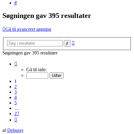
Søg
Søgningen gav 395 resultater
Gå til avanceret søgning
Avanceret
Søg
søgning
Søgningen gav 395 resultater
Side
1
Gå til side:
af
27
1
2
3
4
5
…
27
Næste
af
Debussy