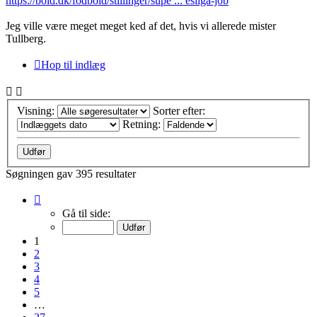
https://bold.dk/fodbold/stillinger/supe ... esliga-job
Jeg ville være meget meget ked af det, hvis vi allerede mister
Tullberg.
Hop til indlæg
Visning:
Sorter efter:
Retning:
Søgningen gav 395 resultater
Side
1
Gå til side:
af
27
1
2
3
4
5
…