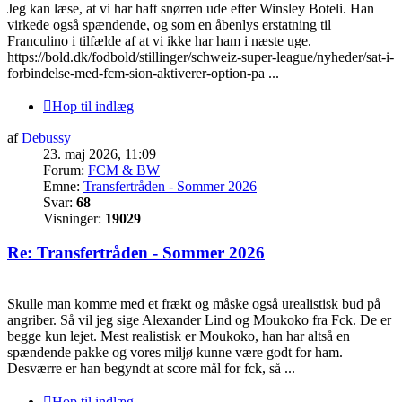
Jeg kan læse, at vi har haft snørren ude efter Winsley Boteli. Han
virkede også spændende, og som en åbenlys erstatning til
Franculino i tilfælde af at vi ikke har ham i næste uge.
https://bold.dk/fodbold/stillinger/schweiz-super-league/nyheder/sat-i-
forbindelse-med-fcm-sion-aktiverer-option-pa ...
Hop til indlæg
af
Debussy
23. maj 2026, 11:09
Forum:
FCM & BW
Emne:
Transfertråden - Sommer 2026
Svar:
68
Visninger:
19029
Re: Transfertråden - Sommer 2026
Skulle man komme med et frækt og måske også urealistisk bud på
angriber. Så vil jeg sige Alexander Lind og Moukoko fra Fck. De er
begge kun lejet. Mest realistisk er Moukoko, han har altså en
spændende pakke og vores miljø kunne være godt for ham.
Desværre er han begyndt at score mål for fck, så ...
Hop til indlæg