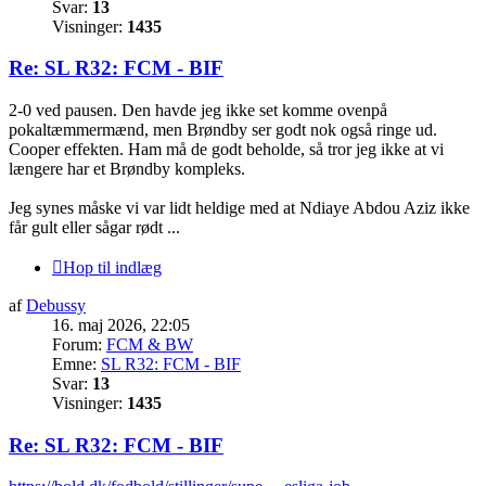
Svar:
13
Visninger:
1435
Re: SL R32: FCM - BIF
2-0 ved pausen. Den havde jeg ikke set komme ovenpå
pokaltæmmermænd, men Brøndby ser godt nok også ringe ud.
Cooper effekten. Ham må de godt beholde, så tror jeg ikke at vi
længere har et Brøndby kompleks.
Jeg synes måske vi var lidt heldige med at Ndiaye Abdou Aziz ikke
får gult eller sågar rødt ...
Hop til indlæg
af
Debussy
16. maj 2026, 22:05
Forum:
FCM & BW
Emne:
SL R32: FCM - BIF
Svar:
13
Visninger:
1435
Re: SL R32: FCM - BIF