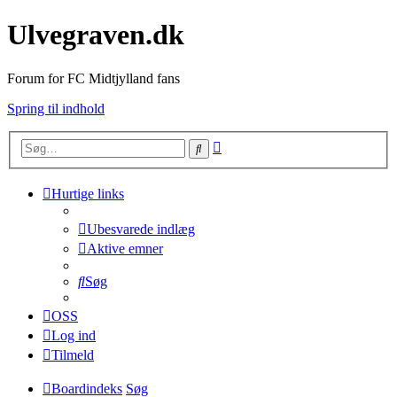
Ulvegraven.dk
Forum for FC Midtjylland fans
Spring til indhold
Avanceret
Søg
søgning
Hurtige links
Ubesvarede indlæg
Aktive emner
Søg
OSS
Log ind
Tilmeld
Boardindeks
Søg