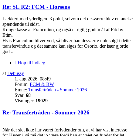
Re: SL R2: FCM - Horsens
Lækkert med yderligere 3 point, selvom det desværre blev en anelse
spændende til sidst.
Konge kasse af Franculino, og også et rigtig godt mål af Friday
Etim.
Hvis Franculino bliver ved, så bliver han desværre nok solgt i dette
transfervindue og det samme kan siges for Osorio, der især gjorde
god ...
Hop til indlæg
af
Debussy
1. aug 2026, 08:49
Forum:
FCM & BW
Emne:
Transfertråden - Sommer 2026
Svar:
68
Visninger:
19029
Re: Transfertråden - Sommer 2026
Når der slet ikke har været forlydender om, at vi har vist interesse
for Hyseni, så må det jo være fordi han er vejet og fundet for let.