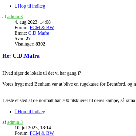
Hop til indlæg
af
admin 3
4. aug 2023, 14:08
Forum:
FCM & BW
Emne:
C.D.Mafra
Svar:
27
Visninger:
8302
Re: C.D.Mafra
Hvad siger de lokale til det vi har gang i?
Vores frygt med Benham var at blive en rugekasse for Brentford, og n
Læste et sted at de normalt har 700 tilskuerer til deres kampe, så rama 
Hop til indlæg
af
admin 3
10. jul 2023, 18:14
Forum:
FCM & BW