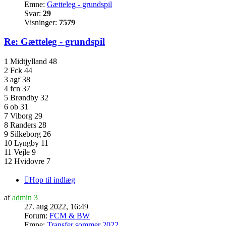
Emne:
Gætteleg - grundspil
Svar:
29
Visninger:
7579
Re: Gætteleg - grundspil
1 Midtjylland 48
2 Fck 44
3 agf 38
4 fcn 37
5 Brøndby 32
6 ob 31
7 Viborg 29
8 Randers 28
9 Silkeborg 26
10 Lyngby 11
11 Vejle 9
12 Hvidovre 7
Hop til indlæg
af
admin 3
27. aug 2022, 16:49
Forum:
FCM & BW
Emne:
Transfer sommer 2022