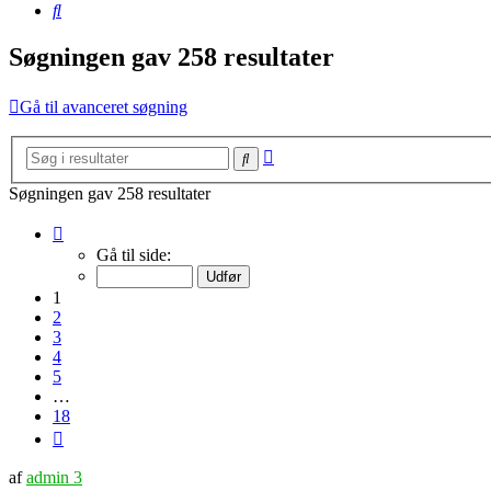
Søg
Søgningen gav 258 resultater
Gå til avanceret søgning
Avanceret
Søg
søgning
Søgningen gav 258 resultater
Side
1
Gå til side:
af
18
1
2
3
4
5
…
18
Næste
af
admin 3