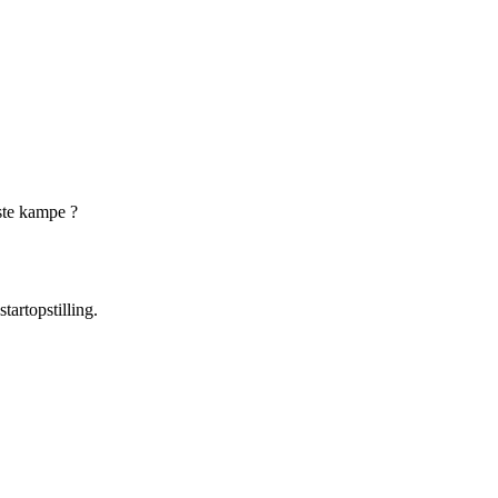
rste kampe ?
tartopstilling.