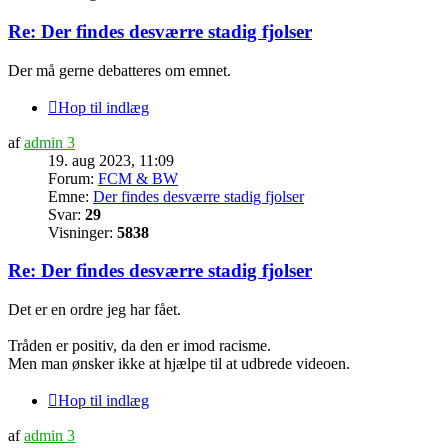
Re: Der findes desværre stadig fjolser
Der må gerne debatteres om emnet.
Hop til indlæg
af
admin 3
19. aug 2023, 11:09
Forum:
FCM & BW
Emne:
Der findes desværre stadig fjolser
Svar:
29
Visninger:
5838
Re: Der findes desværre stadig fjolser
Det er en ordre jeg har fået.
Tråden er positiv, da den er imod racisme.
Men man ønsker ikke at hjælpe til at udbrede videoen.
Hop til indlæg
af
admin 3