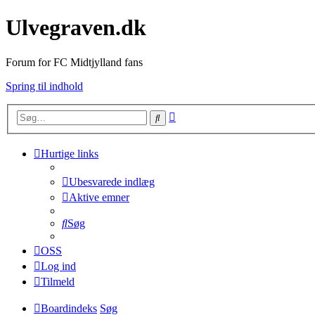
Ulvegraven.dk
Forum for FC Midtjylland fans
Spring til indhold
Avanceret
Søg
søgning
Hurtige links
Ubesvarede indlæg
Aktive emner
Søg
OSS
Log ind
Tilmeld
Boardindeks
Søg