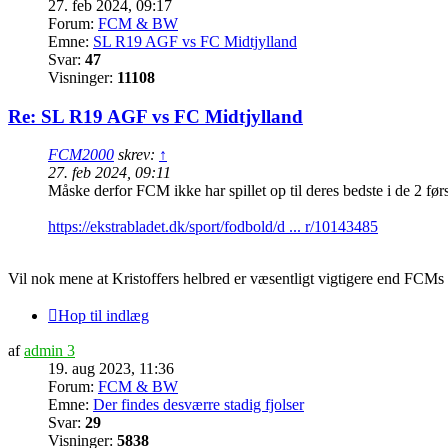
27. feb 2024, 09:17
Forum:
FCM & BW
Emne:
SL R19 AGF vs FC Midtjylland
Svar:
47
Visninger:
11108
Re: SL R19 AGF vs FC Midtjylland
FCM2000
skrev:
↑
27. feb 2024, 09:11
Måske derfor FCM ikke har spillet op til deres bedste i de 2 fø
https://ekstrabladet.dk/sport/fodbold/d ... r/10143485
Vil nok mene at Kristoffers helbred er væsentligt vigtigere end FCMs s
Hop til indlæg
af
admin 3
19. aug 2023, 11:36
Forum:
FCM & BW
Emne:
Der findes desværre stadig fjolser
Svar:
29
Visninger:
5838