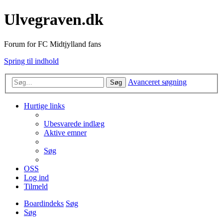
Ulvegraven.dk
Forum for FC Midtjylland fans
Spring til indhold
Avanceret søgning
Søg
Hurtige links
Ubesvarede indlæg
Aktive emner
Søg
OSS
Log ind
Tilmeld
Boardindeks
Søg
Søg