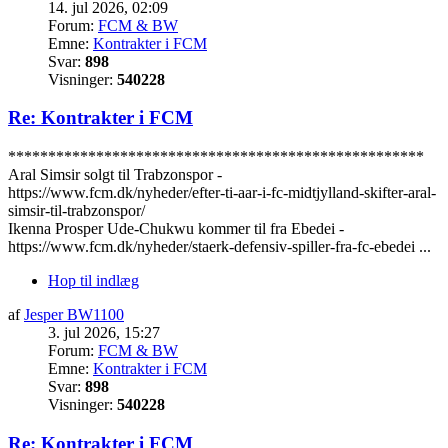
14. jul 2026, 02:09
Forum:
FCM & BW
Emne:
Kontrakter i FCM
Svar:
898
Visninger:
540228
Re: Kontrakter i FCM
****************************************************
Aral Simsir solgt til Trabzonspor -
https://www.fcm.dk/nyheder/efter-ti-aar-i-fc-midtjylland-skifter-aral-
simsir-til-trabzonspor/
Ikenna Prosper Ude-Chukwu kommer til fra Ebedei -
https://www.fcm.dk/nyheder/staerk-defensiv-spiller-fra-fc-ebedei ...
Hop til indlæg
af
Jesper BW1100
3. jul 2026, 15:27
Forum:
FCM & BW
Emne:
Kontrakter i FCM
Svar:
898
Visninger:
540228
Re: Kontrakter i FCM