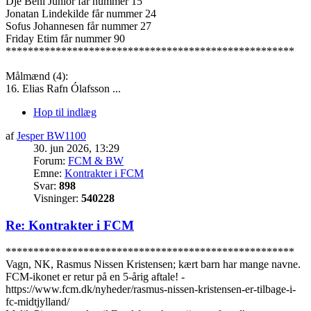
Djé Beni Junior får nummer 15
Jonatan Lindekilde får nummer 24
Sofus Johannesen får nummer 27
Friday Etim får nummer 90
****************************************************
Målmænd (4):
16. Elias Rafn Ólafsson ...
Hop til indlæg
af
Jesper BW1100
30. jun 2026, 13:29
Forum:
FCM & BW
Emne:
Kontrakter i FCM
Svar:
898
Visninger:
540228
Re: Kontrakter i FCM
****************************************************
Vagn, NK, Rasmus Nissen Kristensen; kært barn har mange navne.
FCM-ikonet er retur på en 5-årig aftale! -
https://www.fcm.dk/nyheder/rasmus-nissen-kristensen-er-tilbage-i-
fc-midtjylland/