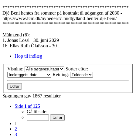
****************************************************
Djé Beni hentes fra sommer på kontrakt til udgangen af 2030 -
https://www.fcm.dk/nyheder/fc-midtjylland-henter-dje-beni/
****************************************************
Målmænd (6):
1. Jonas Lössl - 30. juni 2029
16. Elias Rafn Ólafsson - 30 ...
Hop til indlæg
Visning:
Sorter efter:
Retning:
Søgningen gav 1867 resultater
Side
1
af
125
Gå til side:
1
2
3