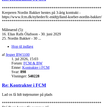
****************************************************
Keeperen Nordin Bakker hentes på 3-årig kontrakt -
https://www.fcm.dk/nyheder/fc-midtjylland-koeber-nordin-bakker/
****************************************************
Målmænd (5):
16. Elias Rafn Ólafsson - 30. juni 2029
25. Nordin Bakker - 30 ...
Hop til indlæg
af
Jesper BW1100
1. jul 2026, 15:03
Forum:
FCM & BW
Emne:
Kontrakter i FCM
Svar:
898
Visninger:
540228
Re: Kontrakter i FCM
Lad os få lidt trøjenumre på plads
****************************************************