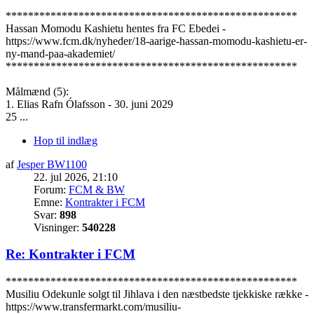
****************************************************
Hassan Momodu Kashietu hentes fra FC Ebedei -
https://www.fcm.dk/nyheder/18-aarige-hassan-momodu-kashietu-er-
ny-mand-paa-akademiet/
****************************************************
Målmænd (5):
1. Elias Rafn Ólafsson - 30. juni 2029
25 ...
Hop til indlæg
af
Jesper BW1100
22. jul 2026, 21:10
Forum:
FCM & BW
Emne:
Kontrakter i FCM
Svar:
898
Visninger:
540228
Re: Kontrakter i FCM
****************************************************
Musiliu Odekunle solgt til Jihlava i den næstbedste tjekkiske række -
https://www.transfermarkt.com/musiliu-