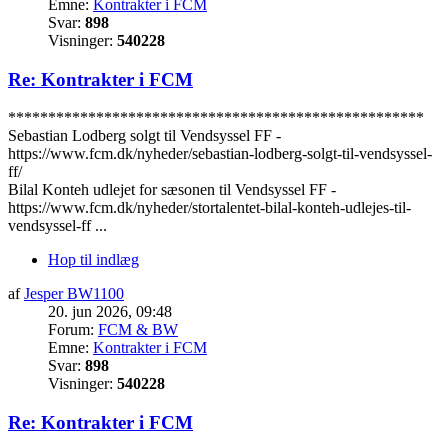
Emne:
Kontrakter i FCM
Svar:
898
Visninger:
540228
Re: Kontrakter i FCM
****************************************************
Sebastian Lodberg solgt til Vendsyssel FF -
https://www.fcm.dk/nyheder/sebastian-lodberg-solgt-til-vendsyssel-
ff/
Bilal Konteh udlejet for sæsonen til Vendsyssel FF -
https://www.fcm.dk/nyheder/stortalentet-bilal-konteh-udlejes-til-
vendsyssel-ff ...
Hop til indlæg
af
Jesper BW1100
20. jun 2026, 09:48
Forum:
FCM & BW
Emne:
Kontrakter i FCM
Svar:
898
Visninger:
540228
Re: Kontrakter i FCM