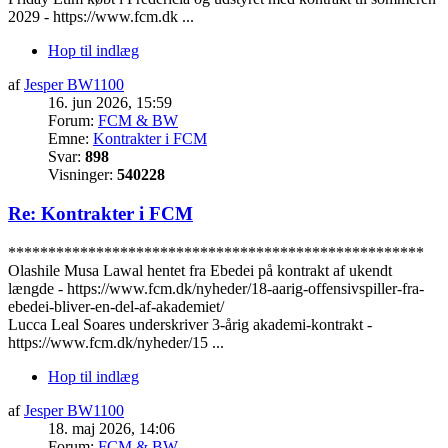
2029 - https://www.fcm.dk ...
Hop til indlæg
af
Jesper BW1100
16. jun 2026, 15:59
Forum:
FCM & BW
Emne:
Kontrakter i FCM
Svar:
898
Visninger:
540228
Re: Kontrakter i FCM
****************************************************
Olashile Musa Lawal hentet fra Ebedei på kontrakt af ukendt
længde - https://www.fcm.dk/nyheder/18-aarig-offensivspiller-fra-
ebedei-bliver-en-del-af-akademiet/
Lucca Leal Soares underskriver 3-årig akademi-kontrakt -
https://www.fcm.dk/nyheder/15 ...
Hop til indlæg
af
Jesper BW1100
18. maj 2026, 14:06
Forum:
FCM & BW