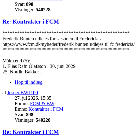
Svar:
898
Visninger:
540228
Re: Kontrakter i FCM
****************************************************
Frederik Bunten udlejes for sæsonen til Fredericia -
https://www.fcm.dk/nyheder/frederik-bunten-udlejes-til-fc-fredericia/
****************************************************
Målmænd (5):
1. Elias Rafn Ólafsson - 30. juni 2029
25. Nordin Bakker ...
Hop til indlæg
af
Jesper BW1100
27. jul 2026, 15:35
Forum:
FCM & BW
Emne:
Kontrakter i FCM
Svar:
898
Visninger:
540228
Re: Kontrakter i FCM