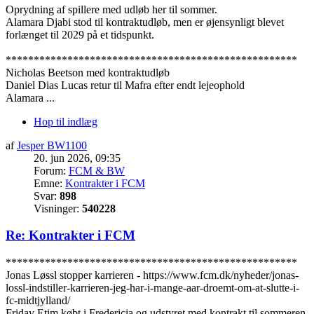
Oprydning af spillere med udløb her til sommer.
Alamara Djabi stod til kontraktudløb, men er øjensynligt blevet
forlænget til 2029 på et tidspunkt.
****************************************************
Nicholas Beetson med kontraktudløb
Daniel Dias Lucas retur til Mafra efter endt lejeophold
Alamara ...
Hop til indlæg
af
Jesper BW1100
20. jun 2026, 09:35
Forum:
FCM & BW
Emne:
Kontrakter i FCM
Svar:
898
Visninger:
540228
Re: Kontrakter i FCM
****************************************************
Jonas Løssl stopper karrieren - https://www.fcm.dk/nyheder/jonas-
lossl-indstiller-karrieren-jeg-har-i-mange-aar-droemt-om-at-slutte-i-
fc-midtjylland/
Friday Etim købt i Fredericia og udstyret med kontrakt til sommeren