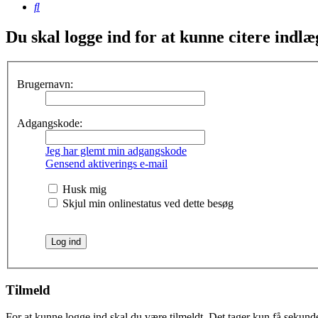
Søg
Du skal logge ind for at kunne citere indlæ
Brugernavn:
Adgangskode:
Jeg har glemt min adgangskode
Gensend aktiverings e-mail
Husk mig
Skjul min onlinestatus ved dette besøg
Tilmeld
For at kunne logge ind skal du være tilmeldt. Det tager kun få sekunder