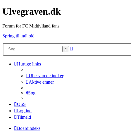
Ulvegraven.dk
Forum for FC Midtjylland fans
Spring til indhold
Avanceret
Søg
søgning
Hurtige links
Ubesvarede indlæg
Aktive emner
Søg
OSS
Log ind
Tilmeld
Boardindeks