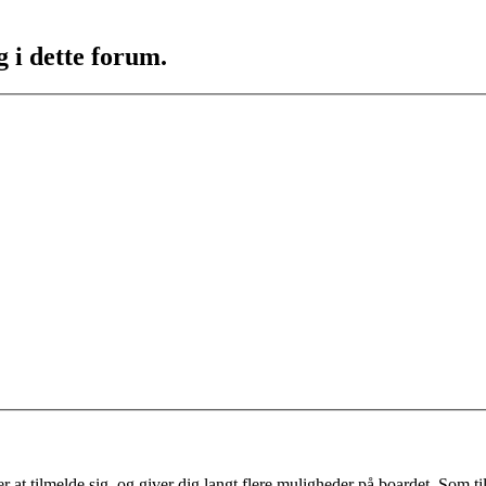
g i dette forum.
 at tilmelde sig, og giver dig langt flere muligheder på boardet. Som til