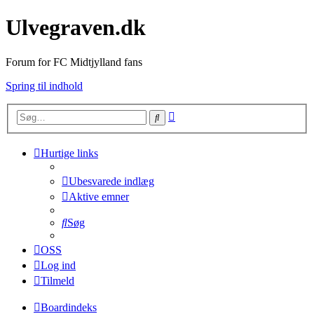
Ulvegraven.dk
Forum for FC Midtjylland fans
Spring til indhold
Avanceret
Søg
søgning
Hurtige links
Ubesvarede indlæg
Aktive emner
Søg
OSS
Log ind
Tilmeld
Boardindeks