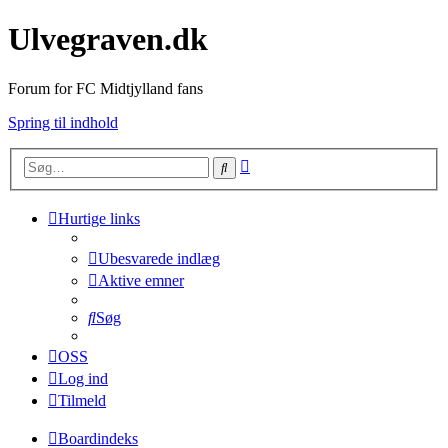
Ulvegraven.dk
Forum for FC Midtjylland fans
Spring til indhold
Avanceret
Søg
søgning
Hurtige links
Ubesvarede indlæg
Aktive emner
Søg
OSS
Log ind
Tilmeld
Boardindeks