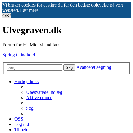
Vi bruger cookies for at sikre du får den bedste oplevelse på vort
websted.
Lær mere
OK!
Ulvegraven.dk
Forum for FC Midtjylland fans
Spring til indhold
Avanceret søgning
Søg
Hurtige links
Ubesvarede indlæg
Aktive emner
Søg
OSS
Log ind
Tilmeld