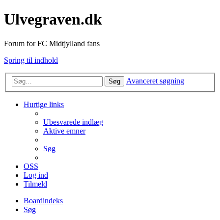
Ulvegraven.dk
Forum for FC Midtjylland fans
Spring til indhold
Avanceret søgning
Søg
Hurtige links
Ubesvarede indlæg
Aktive emner
Søg
OSS
Log ind
Tilmeld
Boardindeks
Søg