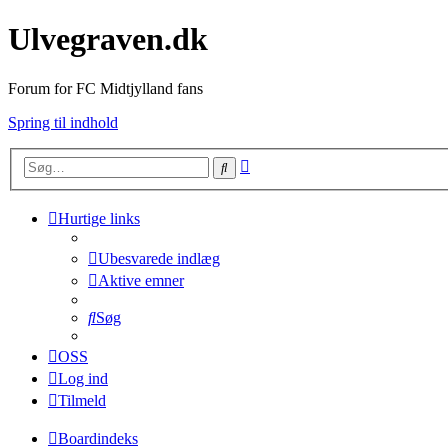
Ulvegraven.dk
Forum for FC Midtjylland fans
Spring til indhold
Avanceret
Søg
søgning
Hurtige links
Ubesvarede indlæg
Aktive emner
Søg
OSS
Log ind
Tilmeld
Boardindeks