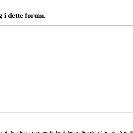
g i dette forum.
 at tilmelde sig, og giver dig langt flere muligheder på boardet. Som til