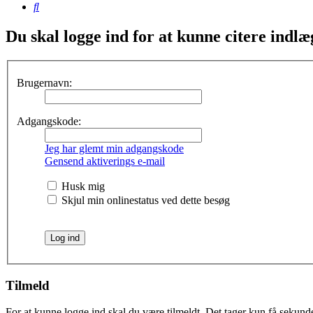
Søg
Du skal logge ind for at kunne citere indlæ
Brugernavn:
Adgangskode:
Jeg har glemt min adgangskode
Gensend aktiverings e-mail
Husk mig
Skjul min onlinestatus ved dette besøg
Tilmeld
For at kunne logge ind skal du være tilmeldt. Det tager kun få sekunder