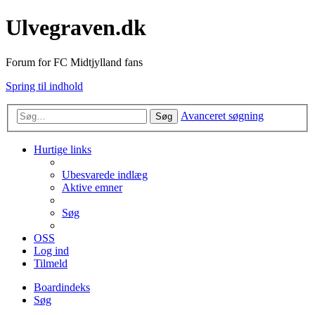
Ulvegraven.dk
Forum for FC Midtjylland fans
Spring til indhold
Avanceret søgning
Søg
Hurtige links
Ubesvarede indlæg
Aktive emner
Søg
OSS
Log ind
Tilmeld
Boardindeks
Søg