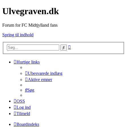
Ulvegraven.dk
Forum for FC Midtjylland fans
Spring til indhold
Avanceret
Søg
søgning
Hurtige links
Ubesvarede indlæg
Aktive emner
Søg
OSS
Log ind
Tilmeld
Boardindeks