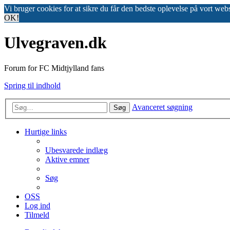
Vi bruger cookies for at sikre du får den bedste oplevelse på vort web
OK!
Ulvegraven.dk
Forum for FC Midtjylland fans
Spring til indhold
Avanceret søgning
Søg
Hurtige links
Ubesvarede indlæg
Aktive emner
Søg
OSS
Log ind
Tilmeld