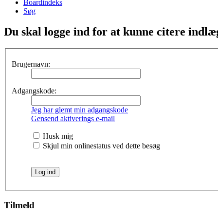
Boardindeks
Søg
Du skal logge ind for at kunne citere indlæ
Brugernavn:
Adgangskode:
Jeg har glemt min adgangskode
Gensend aktiverings e-mail
Husk mig
Skjul min onlinestatus ved dette besøg
Tilmeld