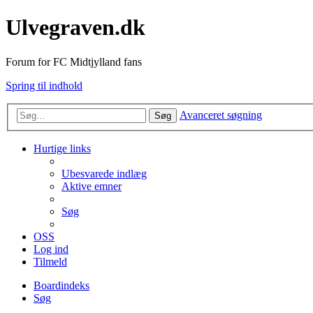
Ulvegraven.dk
Forum for FC Midtjylland fans
Spring til indhold
Avanceret søgning
Søg
Hurtige links
Ubesvarede indlæg
Aktive emner
Søg
OSS
Log ind
Tilmeld
Boardindeks
Søg