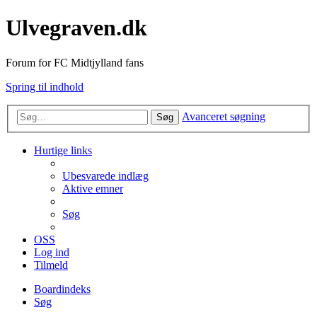
Ulvegraven.dk
Forum for FC Midtjylland fans
Spring til indhold
Avanceret søgning
Søg
Hurtige links
Ubesvarede indlæg
Aktive emner
Søg
OSS
Log ind
Tilmeld
Boardindeks
Søg