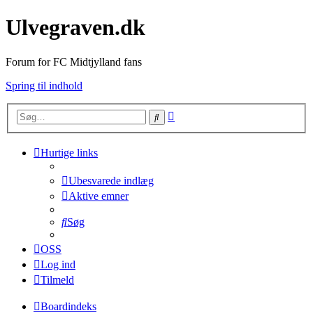
Ulvegraven.dk
Forum for FC Midtjylland fans
Spring til indhold
Avanceret
Søg
søgning
Hurtige links
Ubesvarede indlæg
Aktive emner
Søg
OSS
Log ind
Tilmeld
Boardindeks