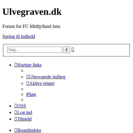
Ulvegraven.dk
Forum for FC Midtjylland fans
Spring til indhold
Avanceret
Søg
søgning
Hurtige links
Ubesvarede indlæg
Aktive emner
Søg
OSS
Log ind
Tilmeld
Boardindeks