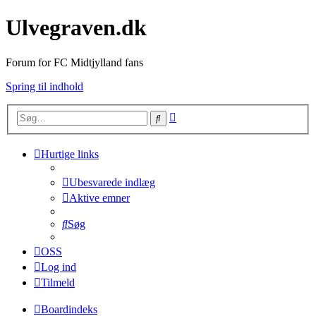
Ulvegraven.dk
Forum for FC Midtjylland fans
Spring til indhold
Avanceret
Søg
søgning
Hurtige links
Ubesvarede indlæg
Aktive emner
Søg
OSS
Log ind
Tilmeld
Boardindeks