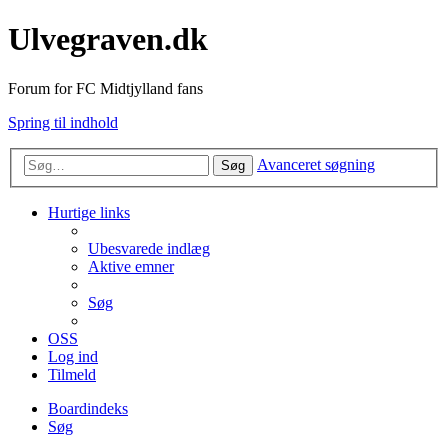
Ulvegraven.dk
Forum for FC Midtjylland fans
Spring til indhold
Avanceret søgning
Søg
Hurtige links
Ubesvarede indlæg
Aktive emner
Søg
OSS
Log ind
Tilmeld
Boardindeks
Søg