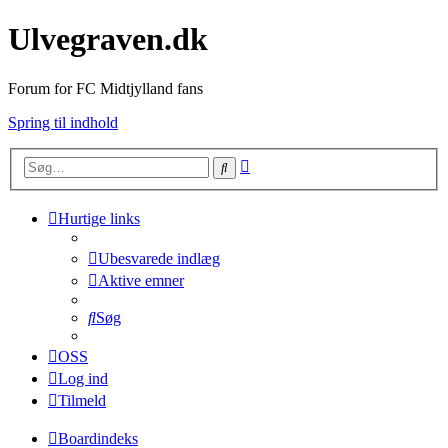
Ulvegraven.dk
Forum for FC Midtjylland fans
Spring til indhold
Avanceret
Søg
søgning
Hurtige links
Ubesvarede indlæg
Aktive emner
Søg
OSS
Log ind
Tilmeld
Boardindeks