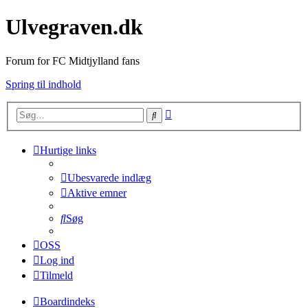
Ulvegraven.dk
Forum for FC Midtjylland fans
Spring til indhold
Avanceret
Søg
søgning
Hurtige links
Ubesvarede indlæg
Aktive emner
Søg
OSS
Log ind
Tilmeld
Boardindeks