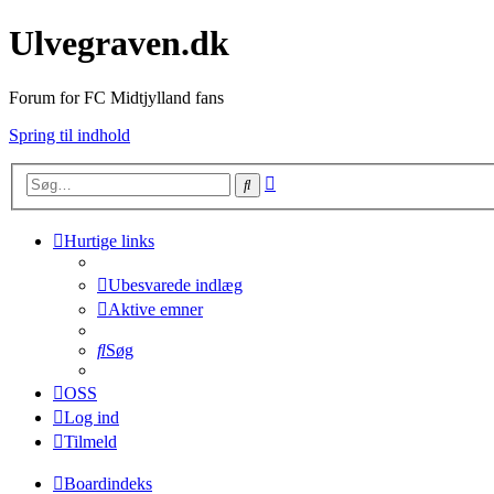
Ulvegraven.dk
Forum for FC Midtjylland fans
Spring til indhold
Avanceret
Søg
søgning
Hurtige links
Ubesvarede indlæg
Aktive emner
Søg
OSS
Log ind
Tilmeld
Boardindeks