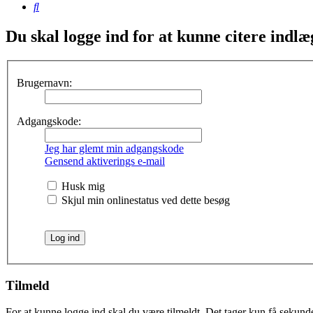
Søg
Du skal logge ind for at kunne citere indlæ
Brugernavn:
Adgangskode:
Jeg har glemt min adgangskode
Gensend aktiverings e-mail
Husk mig
Skjul min onlinestatus ved dette besøg
Tilmeld
For at kunne logge ind skal du være tilmeldt. Det tager kun få sekunder