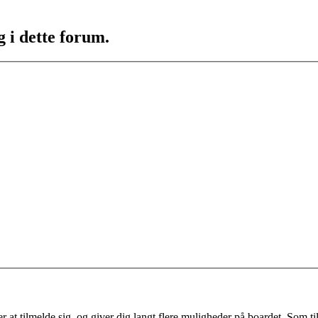
g i dette forum.
 at tilmelde sig, og giver dig langt flere muligheder på boardet. Som til