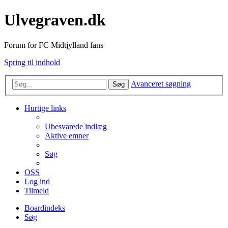
Ulvegraven.dk
Forum for FC Midtjylland fans
Spring til indhold
Avanceret søgning
Søg
Hurtige links
Ubesvarede indlæg
Aktive emner
Søg
OSS
Log ind
Tilmeld
Boardindeks
Søg