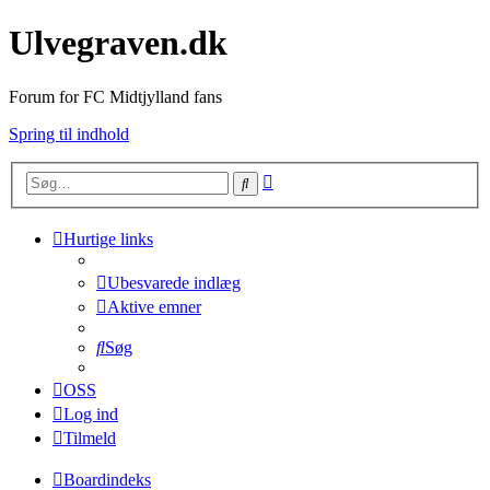
Ulvegraven.dk
Forum for FC Midtjylland fans
Spring til indhold
Avanceret
Søg
søgning
Hurtige links
Ubesvarede indlæg
Aktive emner
Søg
OSS
Log ind
Tilmeld
Boardindeks