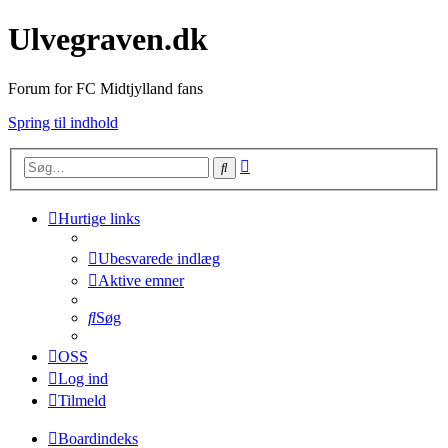
Ulvegraven.dk
Forum for FC Midtjylland fans
Spring til indhold
Avanceret
Søg
søgning
Hurtige links
Ubesvarede indlæg
Aktive emner
Søg
OSS
Log ind
Tilmeld
Boardindeks