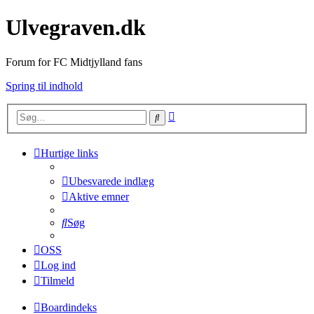
Ulvegraven.dk
Forum for FC Midtjylland fans
Spring til indhold
Avanceret
Søg
søgning
Hurtige links
Ubesvarede indlæg
Aktive emner
Søg
OSS
Log ind
Tilmeld
Boardindeks